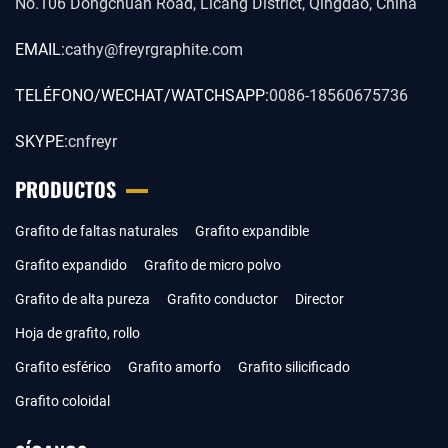
No.106 Dongchuan Road, Licang District, Qingdao, China
EMAIL:
cathy@freyrgraphite.com
TELÉFONO/WECHAT/WATCHSAPP:
0086-18560675736
SKYPE:
cnfreyr
PRODUCTOS
Grafito de faltas naturales
Grafito expandible
Grafito expandido
Grafito de micro polvo
Grafito de alta pureza
Grafito conductor
Director
Hoja de grafito, rollo
Grafito esférico
Grafito amorfo
Grafito silicificado
Grafito coloidal