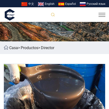
中文
English
Español
Pусский язык
Casa
Productos
Director